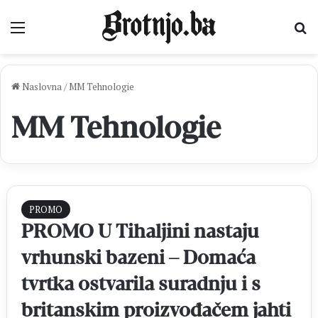
Izbornik
Pr
Naslovna
/
MM Tehnologie
MM Tehnologie
PROMO
PROMO U Tihaljini nastaju
vrhunski bazeni – Domaća
tvrtka ostvarila suradnju i s
britanskim proizvođačem jahti