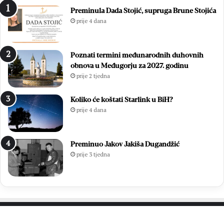
s
m
Preminula Dada Stojić, supruga Brune Stojića
l
i
prije 4 dana
a
z
v
b
i
o
Poznati termini međunarodnih duhovnih
o
r
obnova u Međugorju za 2027. godinu
z
i
prije 2 tjedna
a
m
v
a
r
2
Koliko će koštati Starlink u BiH?
š
0
prije 4 dana
n
2
u
6
m
.
Preminuo Jakov Jakiša Dugandžić
i
:
prije 3 tjedna
s
O
u
t
3
i
7
s
.
a
M
k