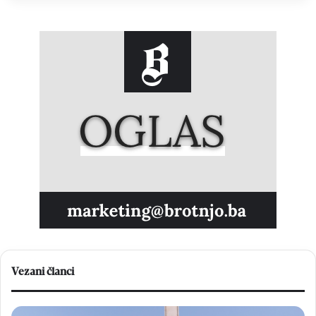
Vezani članci
F
O