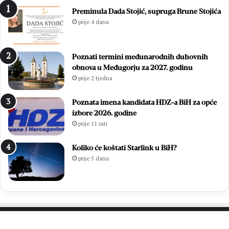
n
i
Preminula Dada Stojić, supruga Brune Stojića
j
s
prije 4 dana
o
u
:
ć
Z
a
Poznati termini međunarodnih duhovnih
v
m
obnova u Međugorju za 2027. godinu
o
l
prije 2 tjedna
n
a
i
d
m
i
Poznata imena kandidata HDZ-a BiH za opće
i
h
izbore 2026. godine
r
,
prije 11 sati
Ć
v
a
i
Koliko će koštati Starlink u BiH?
v
š
prije 5 dana
a
e
r
o
p
d
o
7
n
0
o
0