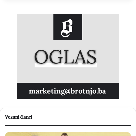
Vezani članci
V
N