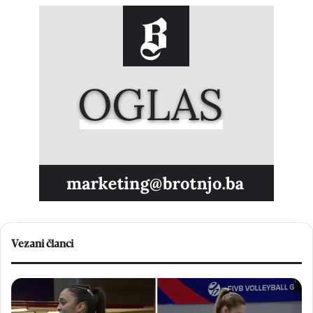
Vezani članci
H
H
r
N