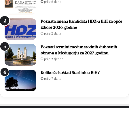
prije 6 dana
:
i
E
n
m
a
Poznata imena kandidata HDZ-a BiH za opće
i
s
izbore 2026. godine
l
t
prije 2 dana
i
a
e
v
S
i
Poznati termini međunarodnih duhovnih
t
o
obnova u Međugorju za 2027. godinu
o
p
prije 2 tjedna
j
o
i
b
Koliko će koštati Starlink u BiH?
ć
j
prije 7 dana
i
e
L
d
j
n
u
i
b
č
i
k
c
i
PROČITAJTE JOŠ…
a
n