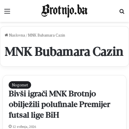
Izbornik
Pr
Naslovna
/
MNK Bubamara Cazin
MNK Bubamara Cazin
Nogomet
Bivši igrači MNK Brotnjo
obilježili polufinale Premijer
futsal lige BiH
12 svibnja, 2026