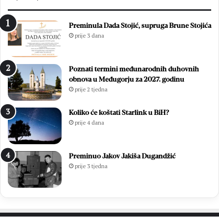
d
i
s
m
Preminula Dada Stojić, supruga Brune Stojića
l
i
prije 3 dana
a
z
v
b
i
o
Poznati termini međunarodnih duhovnih
o
r
obnova u Međugorju za 2027. godinu
z
i
prije 2 tjedna
a
m
v
a
r
2
Koliko će koštati Starlink u BiH?
š
0
prije 4 dana
n
2
u
6
m
.
Preminuo Jakov Jakiša Dugandžić
i
:
prije 3 tjedna
s
O
u
t
3
i
7
s
.
a