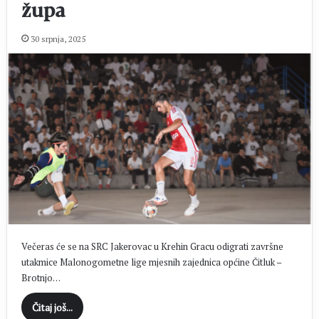
župa
30 srpnja, 2025
Večeras će se na SRC Jakerovac u Krehin Gracu odigrati završne
utakmice Malonogometne lige mjesnih zajednica općine Čitluk –
Brotnjo…
Čitaj još...