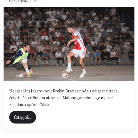
25 srpnja, 2025
Na igralištu Jakerovac u Krehin Gracu sinoć su odigrane treća i
četvrta četvrtfinalna utakmica Malonogometne lige mjesnih
zajednica općine Čitluk…
Čitaj još...