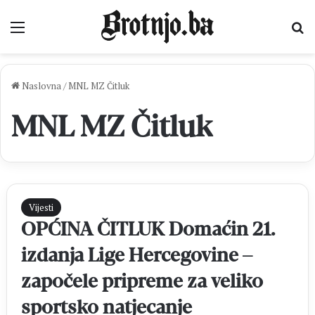
Izbornik
Pr
Naslovna
/
MNL MZ Čitluk
MNL MZ Čitluk
Vijesti
OPĆINA ČITLUK Domaćin 21.
izdanja Lige Hercegovine –
započele pripreme za veliko
sportsko natjecanje