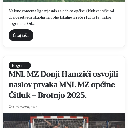
Malonogometna liga mjesnih zajednica općine Čitluk već više od
dva desetljeća okuplja najbolje lokalne igrače i ljubitelje malog
nogometa. Od…
Čitaj još...
Nogomet
MNL MZ Donji Hamzići osvojili
naslov prvaka MNL MZ općine
Čitluk – Brotnjo 2025.
2 kolovoza, 2025