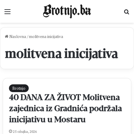
Izbornik
Pr
Naslovna
/
molitvena inicijativa
molitvena inicijativa
Brotnjo
40 DANA ZA ŽIVOT Molitvena
zajednica iz Gradnića podržala
inicijativu u Mostaru
25 ožujka, 2026