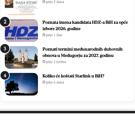
prije 5 dana
.
i
D
i
a
z
Poznata imena kandidata HDZ-a BiH za opće
n
b
izbore 2026. godine
B
o
prije 1 dan
l
r
i
i
z
l
Poznati termini međunarodnih duhovnih
a
i
obnova u Međugorju za 2027. godinu
n
f
prije 2 tjedna
a
i
c
n
Koliko će koštati Starlink u BiH?
a
a
prije 6 dana
l
e
M
N
L
M
Z
PROČITAJTE JOŠ…
o