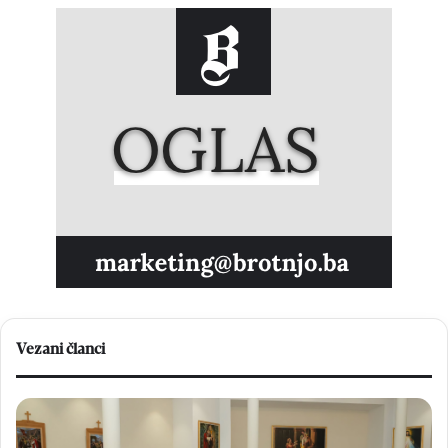
Vezani članci
U
K
B
r