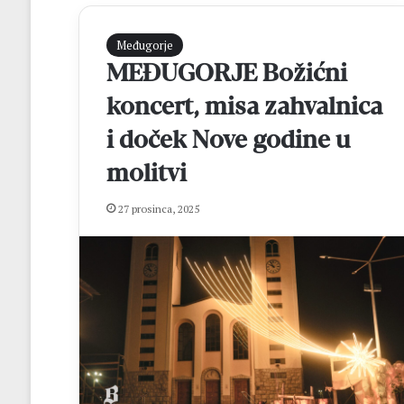
Međugorje
MEĐUGORJE Božićni
koncert, misa zahvalnica
i doček Nove godine u
molitvi
V
27 prosinca, 2025
e
l
i
k
i
prije 1 dan
p
Veliki povratak
o
Zvonimir Ćavar
v
poznatom dresu
r
a