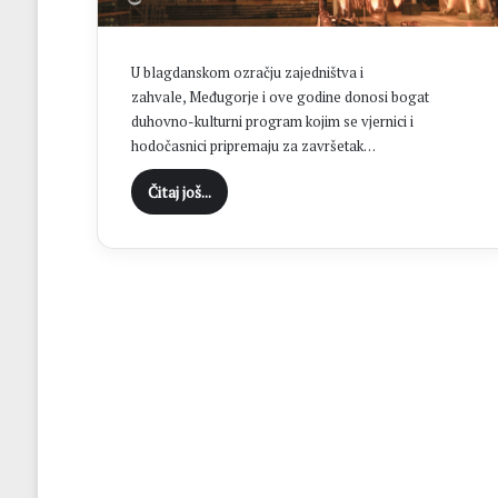
t
a
k
U blagdanskom ozračju zajedništva i
u
zahvale, Međugorje i ove godine donosi bogat
M
duhovno-kulturni program kojim se vjernici i
N
hodočasnici pripremaju za završetak…
K
B
Čitaj još...
r
o
t
n
j
o
:
Z
v
o
n
i
m