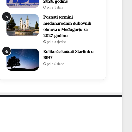
a
i
2026. godine
n
f
prije 1 dan
a
i
Poznati termini
c
n
međunarodnih duhovnih
a
a
obnova u Međugorju za
l
2027. godinu
e
prije 2 tjedna
M
N
Koliko će koštati Starlink u
L
BiH?
M
prije 6 dana
Z
o
p
ć
i
n
e
Č
i
t
l