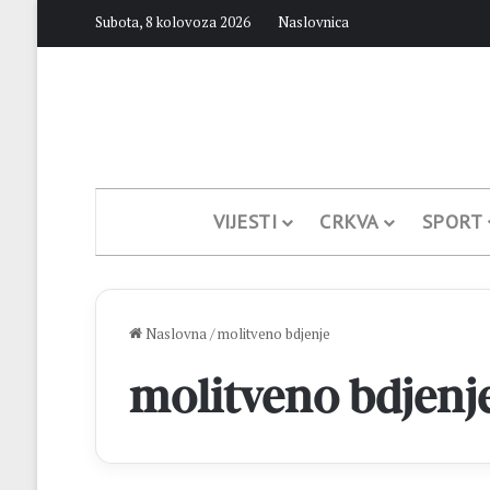
Subota, 8 kolovoza 2026
Naslovnica
VIJESTI
CRKVA
SPORT
Naslovna
/
molitveno bdjenje
molitveno bdjenj