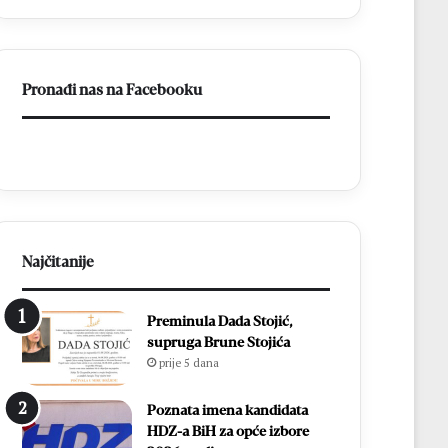
p
c
r
i
o
D
s
o
Pronađi nas na Facebooku
l
n
a
j
v
i
l
H
j
a
e
m
n
z
1
i
8
ć
Najčitanije
.
i
D
i
Preminula Dada Stojić,
a
z
supruga Brune Stojića
n
b
prije 5 dana
B
o
l
r
i
i
Poznata imena kandidata
z
l
HDZ-a BiH za opće izbore