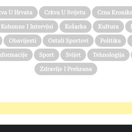
kva U Hrvata
Crkva U Svijetu
Crna Kronik
Kolumne I Intervjui
Košarka
Kultura
Obavijesti
Ostali Sportovi
Politika
nformacije
Sport
Svijet
Tehnologija
Zdravlje I Prehrana