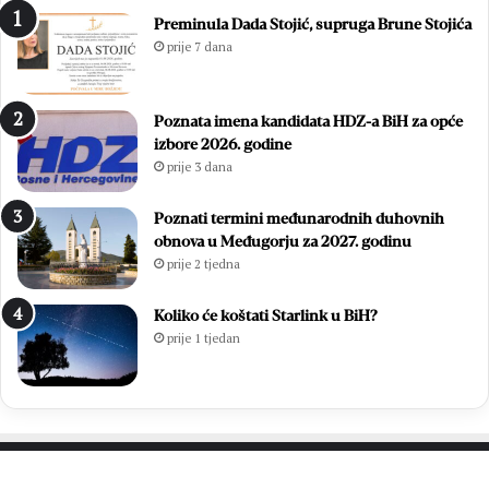
j
s
Preminula Dada Stojić, supruga Brune Stojića
n
l
prije 7 dana
i
o
m
v
p
p
Poznata imena kandidata HDZ-a BiH za opće
o
r
izbore 2026. godine
g
v
prije 3 dana
o
a
t
k
k
a
Poznati termini međunarodnih duhovnih
o
M
obnova u Međugorju za 2027. godinu
m
N
prije 2 tjedna
p
L
o
M
Koliko će koštati Starlink u BiH?
t
Z
prije 1 tjedan
v
o
r
p
d
ć
i
i
o
n
p
e