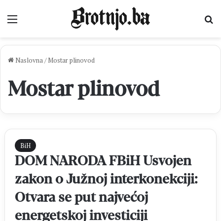
Izbornik
Pr
Naslovna
/
Mostar plinovod
Mostar plinovod
BiH
DOM NARODA FBiH Usvojen
zakon o Južnoj interkonekciji:
Otvara se put najvećoj
energetskoj investiciji