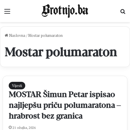
Izbornik
Pr
Naslovna
/
Mostar polumaraton
Mostar polumaraton
Vijesti
MOSTAR Šimun Petar ispisao
najljepšu priču polumaratona –
hrabrost bez granica
21 ožujka, 2026