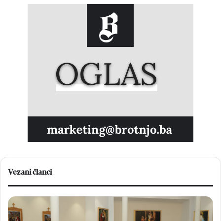
Vezani članci
U
K
B
r