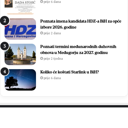
prije 6 dana
.
i
D
i
a
z
Poznata imena kandidata HDZ-a BiH za opće
n
b
izbore 2026. godine
B
o
prije 2 dana
l
r
i
i
z
l
Poznati termini međunarodnih duhovnih
a
i
obnova u Međugorju za 2027. godinu
n
f
prije 2 tjedna
a
i
c
n
Koliko će koštati Starlink u BiH?
a
a
prije 6 dana
l
e
M
N
L
M
Z
PROČITAJTE JOŠ…
o