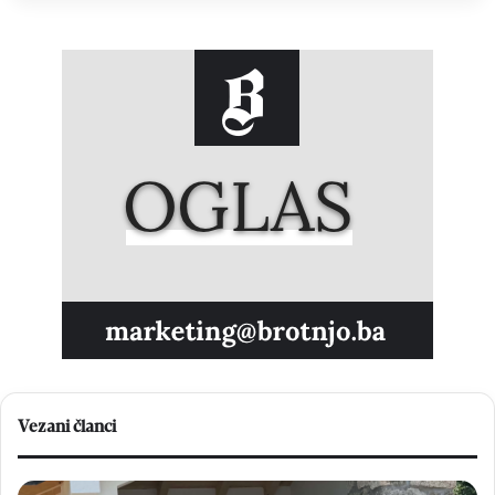
Vezani članci
B
H