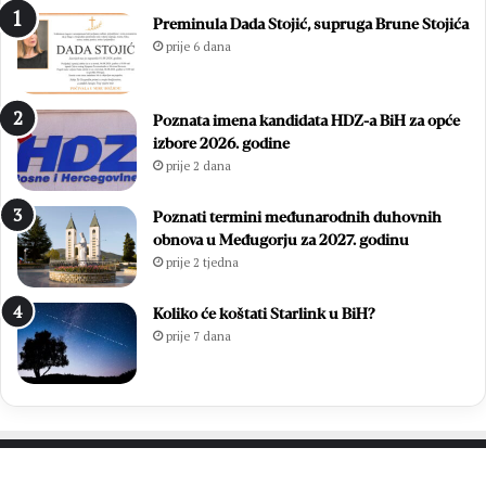
n
d
Preminula Dada Stojić, supruga Brune Stojića
a
e
prije 6 dana
z
:
a
E
v
m
Poznata imena kandidata HDZ-a BiH za opće
j
i
izbore 2026. godine
e
l
prije 2 dana
t
i
n
e
o
S
Poznati termini međunarodnih duhovnih
m
t
obnova u Međugorju za 2027. godinu
B
o
prije 2 tjedna
i
j
l
i
Koliko će koštati Starlink u BiH?
i
ć
prije 7 dana
ć
i
a
L
g
j
r
u
o
b
b
i