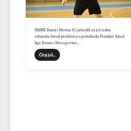
“
C
i
l
j
HMNK Rama i Mostar SG priredili su još jednu
B
vrhunsku futsal predstavu u polufinalu Premijer futsal
r
lige Bosne i Hercegovine,…
o
t
Čitaj još...
n
j
a
j
e
o
s
v
a
j
a
n