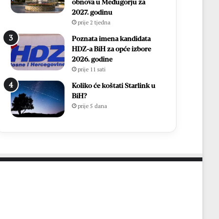
i
h
obnova u Međugorju za
r
,
2027. godinu
Ć
v
prije 2 tjedna
a
i
Poznata imena kandidata
v
š
HDZ-a BiH za opće izbore
a
e
2026. godine
r
o
prije 11 sati
p
d
o
7
Koliko će koštati Starlink u
n
0
BiH?
o
0
prije 5 dana
v
s
n
v
o
e
u
ć
p
e
o
n
z
i
n
k
a
a
t
i
o
1