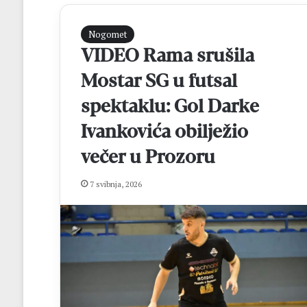
Nogomet
VIDEO Rama srušila
Mostar SG u futsal
spektaklu: Gol Darke
Ivankovića obilježio
večer u Prozoru
M
a
t
7 svibnja, 2026
e
j
R
prije 8 sati
o
Matej Rozić: “Cil
z
osvajanje lige i 
i
FBiH
ć
: