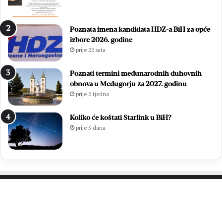
o
u
:
ć
Z
a
Poznata imena kandidata HDZ-a BiH za opće
v
m
izbore 2026. godine
o
l
prije 22 sata
n
a
i
d
m
i
Poznati termini međunarodnih duhovnih
i
h
obnova u Međugorju za 2027. godinu
r
,
prije 2 tjedna
Ć
v
a
i
Koliko će koštati Starlink u BiH?
v
š
prije 5 dana
a
e
r
o
p
d
o
7
n
0
o
0
v
s
PROČITAJTE JOŠ…
n
v
o
e