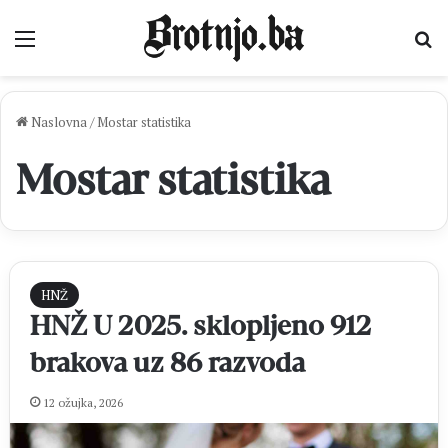
Izbornik
Pr
Naslovna
/
Mostar statistika
Mostar statistika
HNŽ
HNŽ U 2025. sklopljeno 912
brakova uz 86 razvoda
12 ožujka, 2026