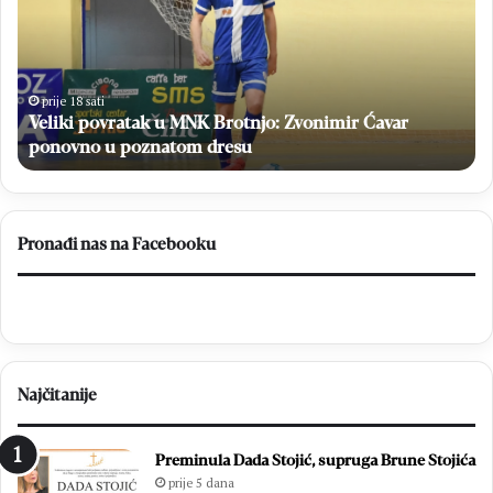
i
7
k
.
i
M
p
l
o
a
prije 18 sati
Veliki povratak u MNK Brotnjo: Zvonimir Ćavar
v
d
r
ponovno u poznatom dresu
i
a
f
t
e
a
s
k
t
Pronađi nas na Facebooku
u
u
M
d
N
e
K
s
B
e
r
c
Najčitanije
o
i
t
t
n
i
Preminula Dada Stojić, supruga Brune Stojića
j
s
prije 5 dana