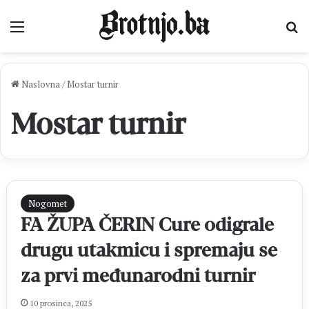
Izbornik
Pr
Naslovna
/
Mostar turnir
Mostar turnir
Nogomet
FA ŽUPA ČERIN Cure odigrale
drugu utakmicu i spremaju se
za prvi međunarodni turnir
10 prosinca, 2025