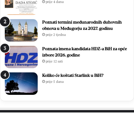
prije 4 dana
o
u
:
ć
Z
a
Poznati termini međunarodnih duhovnih
v
m
obnova u Međugorju za 2027. godinu
o
l
prije 2 tjedna
n
a
i
d
m
i
Poznata imena kandidata HDZ-a BiH za opće
i
h
izbore 2026. godine
r
,
prije 12 sati
Ć
v
a
i
Koliko će koštati Starlink u BiH?
v
š
prije 5 dana
a
e
r
o
p
d
o
7
n
0
o
0
v
s
PROČITAJTE JOŠ…
n
v