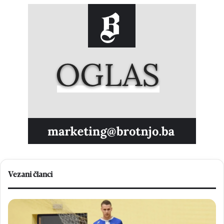
Vezani članci
V
N
e
a