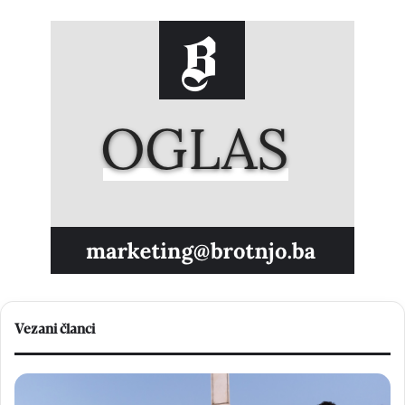
Vezani članci
F
O
r
v