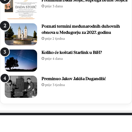
Preminula Dada Stojić, supruga Brune Stojića
l
i
prije 3 dana
a
z
v
b
i
o
Poznati termini međunarodnih duhovnih
o
r
obnova u Međugorju za 2027. godinu
z
i
prije 2 tjedna
a
m
v
a
r
2
Koliko će koštati Starlink u BiH?
š
0
prije 4 dana
n
2
u
6
m
.
Preminuo Jakov Jakiša Dugandžić
i
:
prije 3 tjedna
s
O
u
t
3
i
7
s
.
a
M
k
l
p