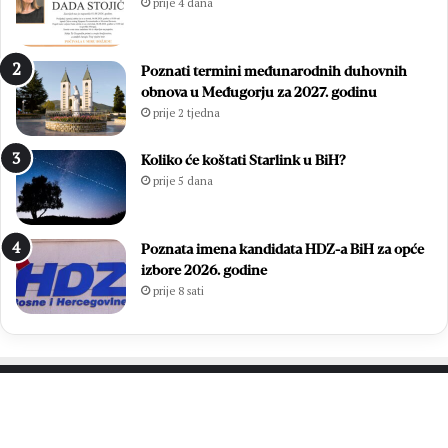
prije 4 dana
o
u
:
ć
Z
a
Poznati termini međunarodnih duhovnih
v
m
obnova u Međugorju za 2027. godinu
o
l
prije 2 tjedna
n
a
i
d
m
i
Koliko će koštati Starlink u BiH?
i
h
prije 5 dana
r
,
Ć
v
a
i
Poznata imena kandidata HDZ-a BiH za opće
v
š
izbore 2026. godine
a
e
prije 8 sati
r
o
p
d
o
7
n
0
o
0
v
s
PROČITAJTE JOŠ…
n
v