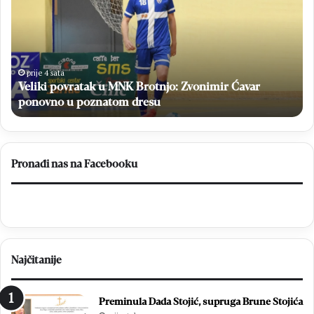
i
7
k
.
i
M
p
l
o
a
prije 4 sata
Veliki povratak u MNK Brotnjo: Zvonimir Ćavar
v
d
r
ponovno u poznatom dresu
i
a
f
t
e
a
s
k
t
Pronađi nas na Facebooku
u
u
M
d
N
e
K
s
B
e
r
c
Najčitanije
o
i
t
t
n
i
Preminula Dada Stojić, supruga Brune Stojića
j
s