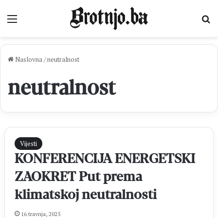
Izbornik
Pr
Naslovna
/
neutralnost
neutralnost
Vijesti
KONFERENCIJA ENERGETSKI
ZAOKRET Put prema
klimatskoj neutralnosti
16 travnja, 2025