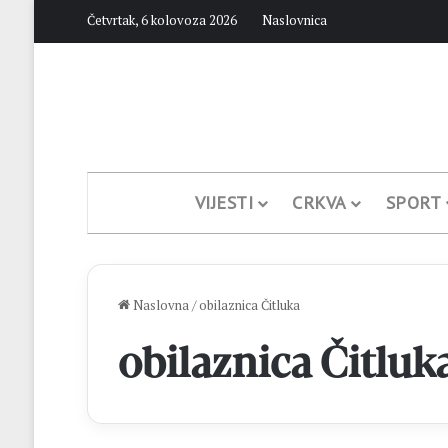
Četvrtak, 6 kolovoza 2026
Naslovnica
VIJESTI
CRKVA
SPORT
Naslovna
/
obilaznica Čitluka
obilaznica Čitluk