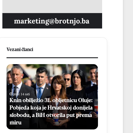
Vezani članci
K
B
n
e
i
s
n
p
o
l
prije 14 sati
b
a
Knin obilježio 31. obljetnicu Oluje:
prije 16 sati
i
t
Pobjeda koja je Hrvatskoj donijela
Besplatni ma
l
n
slobodu, a BiH otvorila put prema
Online prijav
j
i
miru
kolovoza
e
m
ž
a