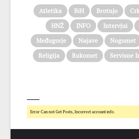
Atletika
BiH
Brotnjo
Cr
HNŽ
INFO
Intervjui
Međugorje
Najave
Nogomet
Religija
Rukomet
Servisne I
@on Twitter
Error Can not Get Posts, Incorrect account info.