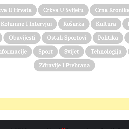
kva U Hrvata
Crkva U Svijetu
Crna Kronik
Kolumne I Intervjui
Košarka
Kultura
Obavijesti
Ostali Sportovi
Politika
nformacije
Sport
Svijet
Tehnologija
Zdravlje I Prehrana