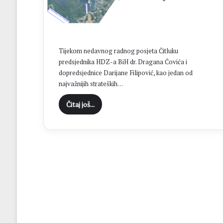
H
N
K
S
t
Tijekom nedavnog radnog posjeta Čitluku
o
predsjednika HDZ-a BiH dr. Dragana Čovića i
l
dopredsjednice Darijane Filipović, kao jedan od
a
najvažnijih strateških…
c
u
Čitaj još...
f
i
n
a
l
u
K
u
p
a
N