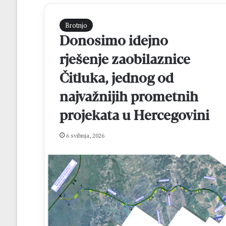
Brotnjo
Donosimo idejno
rješenje zaobilaznice
Čitluka, jednog od
najvažnijih prometnih
projekata u Hercegovini
H
N
K
6 svibnja, 2026
B
r
o
t
prije 20 sati
n
HNK Brotnjo i H
j
Kupa NS HNŽ na
o
i