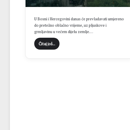
a
đ
e
U Bosni i Hercegovini danas će prevladavati umjereno
v
do pretežno oblačno vrijeme, uz pljuskove i
i
grmljavinu u većem dijelu zemlje.…
n
s
Čitaj još...
k
o
g
š
k
o
l
s
k
o
g
c
e
n