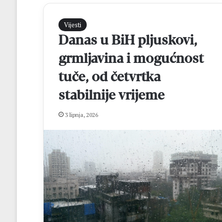
Vijesti
Danas u BiH pljuskovi,
grmljavina i mogućnost
tuče, od četvrtka
stabilnije vrijeme
G
3 lipnja, 2026
e
o
d
e
t
prije 22 sata
i
Geodeti iz Građ
i
centra Mostar ob
z
mature
G
r