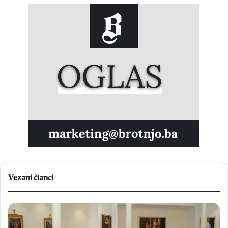
Vezani članci
U
K
B
r