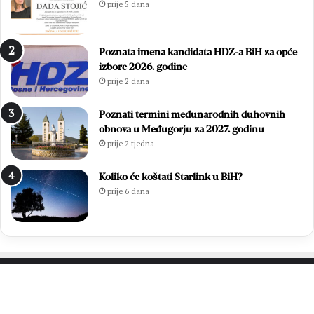
prije 5 dana
.
i
D
i
a
z
Poznata imena kandidata HDZ-a BiH za opće
n
b
izbore 2026. godine
B
o
prije 2 dana
l
r
i
i
z
l
Poznati termini međunarodnih duhovnih
a
i
obnova u Međugorju za 2027. godinu
n
f
prije 2 tjedna
a
i
c
n
Koliko će koštati Starlink u BiH?
a
a
prije 6 dana
l
e
M
N
L
M
Z
PROČITAJTE JOŠ…
o