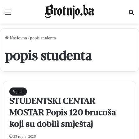
Izbornik
Pr
Naslovna
/
popis studenta
popis studenta
Vijesti
STUDENTSKI CENTAR
MOSTAR Popis 120 brucoša
koji su dobili smještaj
23 rujna, 2025