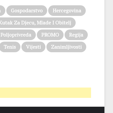
a
Gospodarstvo
Hercegovina
Kutak Za Djecu, Mlade I Obitelj
Poljoprivreda
PROMO
Regija
Tenis
Vijesti
Zanimljivosti