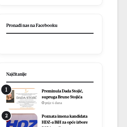
v
p
l
r
a
o
d
s
Pronađi nas na Facebooku
a
l
o
a
N
v
e
l
r
j
e
e
t
n
v
1
u
8
Najčitanije
i
.
n
D
Preminula Dada Stojić,
a
a
supruga Brune Stojića
s
n
prije 6 dana
t
B
a
l
v
i
Poznata imena kandidata
i
z
HDZ-a BiH za opće izbore