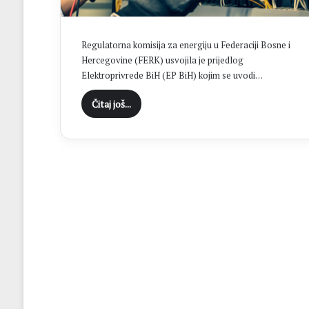
l
i
e
Regulatorna komisija za energiju u Federaciji Bosne i
S
Hercegovine (FERK) usvojila je prijedlog
t
Elektroprivrede BiH (EP BiH) kojim se uvodi…
o
j
Čitaj još...
i
ć
b
r
i
l
j
i
r
a
l
a
u
v