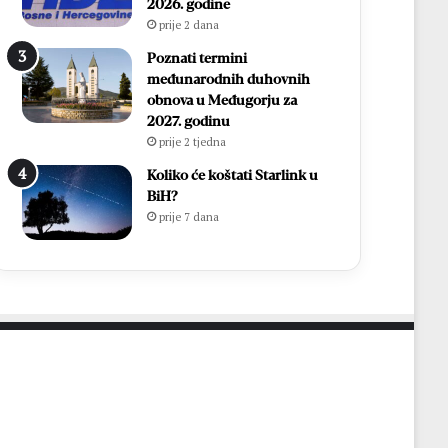
o
a
2026. godine
p
n
prije 2 dana
o
a
Poznati termini
b
c
međunarodnih duhovnih
j
a
obnova u Međugorju za
e
2027. godinu
d
prije 2 tjedna
n
i
Koliko će koštati Starlink u
č
BiH?
k
prije 7 dana
i
n
i
z