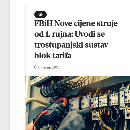
BiH
FBiH Nove cijene struje
od 1. rujna: Uvodi se
trostupanjski sustav
blok tarifa
B
24 srpnja, 2025
r
o
ć
a
n
prije 2 dana
k
Broćanka Emilie S
a
velikoj pobjedi 
E
Brazilom
m
i