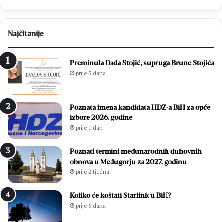
j
K
i
B
ć
r
Najčitanije
b
o
r
t
i
n
Preminula Dada Stojić, supruga Brune Stojića
l
j
prije 5 dana
j
o
i
:
r
Z
Poznata imena kandidata HDZ-a BiH za opće
a
v
izbore 2026. godine
l
o
prije 1 dan
a
n
u
i
v
m
Poznati termini međunarodnih duhovnih
e
i
obnova u Međugorju za 2027. godinu
l
r
prije 2 tjedna
i
Ć
k
a
Koliko će koštati Starlink u BiH?
o
v
prije 6 dana
j
a