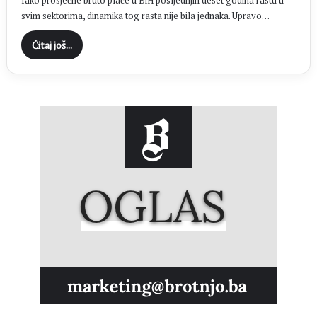
Iako prosječne bruto plaće u BiH posljednjih deset godina rastu u
svim sektorima, dinamika tog rasta nije bila jednaka. Upravo…
Čitaj još...