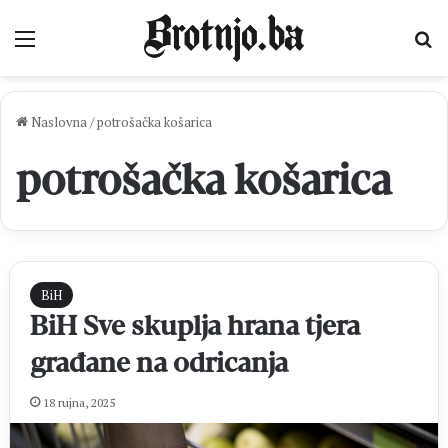
Izbornik
Pr
Naslovna
/
potrošačka košarica
potrošačka košarica
BiH
BiH Sve skuplja hrana tjera
građane na odricanja
18 rujna, 2025