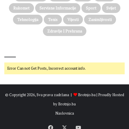
i
Rukomet
Servisne Informacije
Sport
Svijet
l
o
Tehnologija
Tenis
Vijesti
Zanimljivosti
m
Zdravlje I Prehrana
@on Twitter
Error Can not Get Posts, Incorrect account info.
© Copyright 2026, Sva prava zadržana |
Brotnjo.ba
| Proudly Hosted
by
Brotnjo.ba
Naslovnica
Facebook
X
YouTube