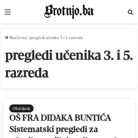
Izbornik
Pr
Naslovna
/
pregledi učenika 3. i 5. razreda
pregledi učenika 3. i 5.
razreda
Obavijesti
OŠ FRA DIDAKA BUNTIĆA
Sistematski pregledi za