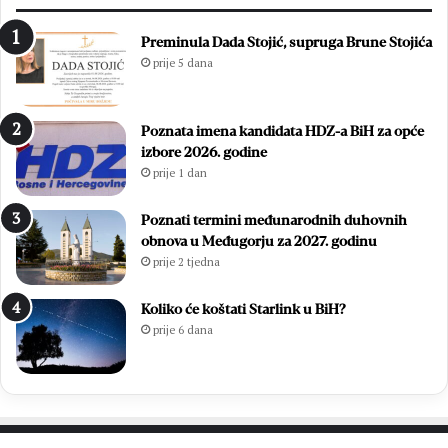
r
t
i
n
Preminula Dada Stojić, supruga Brune Stojića
l
j
prije 5 dana
j
o
i
:
r
Z
Poznata imena kandidata HDZ-a BiH za opće
a
v
izbore 2026. godine
l
o
prije 1 dan
a
n
u
i
v
m
Poznati termini međunarodnih duhovnih
e
i
obnova u Međugorju za 2027. godinu
l
r
prije 2 tjedna
i
Ć
k
a
Koliko će koštati Starlink u BiH?
o
v
prije 6 dana
j
a
p
r
o
p
b
o
j
n