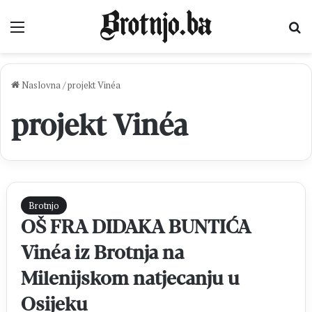
Izbornik
Pr
Naslovna
/
projekt Vinéa
projekt Vinéa
Brotnjo
OŠ FRA DIDAKA BUNTIĆA
Vinéa iz Brotnja na
Milenijskom natjecanju u
Osijeku