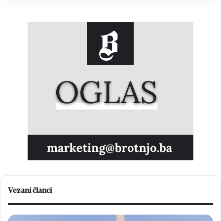
Vezani članci
F
O