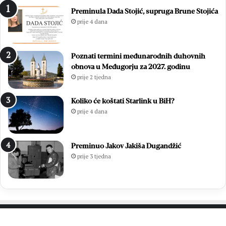
s
m
Preminula Dada Stojić, supruga Brune Stojića
l
i
prije 4 dana
a
z
v
b
i
o
Poznati termini međunarodnih duhovnih
o
r
obnova u Međugorju za 2027. godinu
z
i
prije 2 tjedna
a
m
v
a
r
2
Koliko će koštati Starlink u BiH?
š
0
prije 4 dana
n
2
u
6
m
.
Preminuo Jakov Jakiša Dugandžić
i
:
prije 3 tjedna
s
O
u
t
3
i
7
s
.
a
M
k