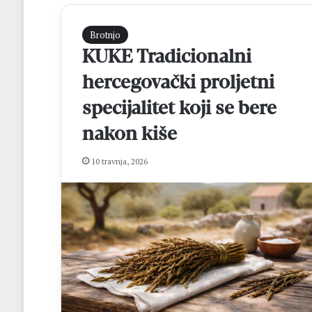
Brotnjo
KUKE Tradicionalni
hercegovački proljetni
specijalitet koji se bere
nakon kiše
M
10 travnja, 2026
a
t
e
j
R
prije 13 sati
o
Matej Rozić: “Cil
z
osvajanje lige i 
i
FBiH
ć
: