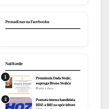
t
e
a
s
k
t
u
u
Pronađi nas na Facebooku
M
d
N
e
K
s
B
e
r
c
o
i
t
t
n
i
j
s
Najčitanije
o
u
:
ć
Preminula Dada Stojić,
Z
a
supruga Brune Stojića
v
m
prije 4 dana
o
l
n
a
i
d
Poznata imena kandidata
m
i
HDZ-a BiH za opće izbore