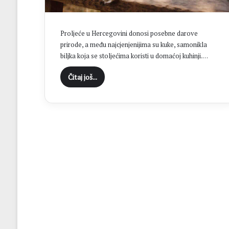
“
C
i
Proljeće u Hercegovini donosi posebne darove
l
prirode, a među najcjenjenijima su kuke, samonikla
j
biljka koja se stoljećima koristi u domaćoj kuhinji.…
B
r
Čitaj još...
o
t
n
j
a
j
e
o
s
v
a
j
a
n