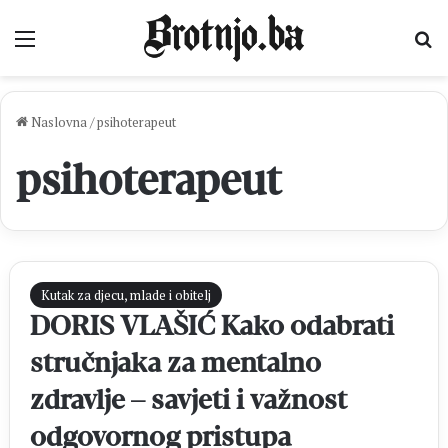
Izbornik
Pr
Naslovna
/
psihoterapeut
psihoterapeut
Kutak za djecu, mlade i obitelj
DORIS VLAŠIĆ Kako odabrati
stručnjaka za mentalno
zdravlje – savjeti i važnost
odgovornog pristupa