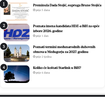
1
i
Preminula Dada Stojić, supruga Brune Stojića
8
ć
prije 5 dana
.
i
D
i
a
z
Poznata imena kandidata HDZ-a BiH za opće
n
b
izbore 2026. godine
B
o
prije 1 dan
l
r
i
i
z
l
Poznati termini međunarodnih duhovnih
a
i
obnova u Međugorju za 2027. godinu
n
f
prije 2 tjedna
a
i
c
n
Koliko će koštati Starlink u BiH?
a
a
prije 6 dana
l
e
M
N
L
M