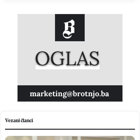
Vezani članci
U
K