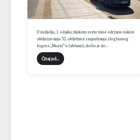
t
i
ć
j
e
U nedjelju, 1. ožujka, tijekom svete mise održane nakon
d
obilježavanja 32. obljetnice raspuštanja zloglasnog
a
logora „Muzej“ u Jablanici, došlo je do…
n
o
Čitaj još...
d
s
r
e
d
i
š
n
j
i
h
m