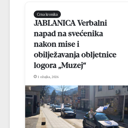
Crna kronika
JABLANICA Verbalni
napad na svećenika
nakon mise i
obilježavanja obljetnice
logora „Muzej“
F
r
a
1 ožujka, 2026
D
i
d
prije 5 sati
a
Fra Didak Buntić
k
središnjih motiv
B
jeseni
u
n