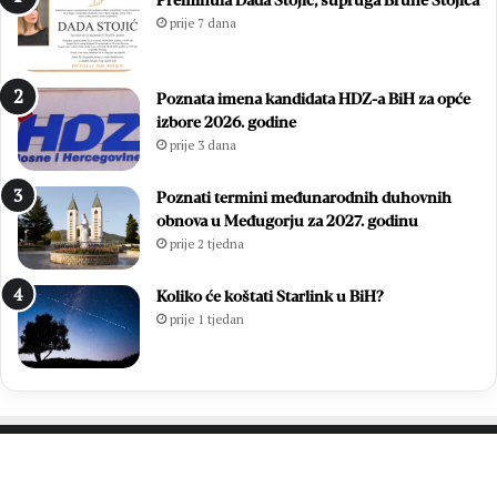
Preminula Dada Stojić, supruga Brune Stojića
n
l
prije 7 dana
i
o
m
v
p
p
Poznata imena kandidata HDZ-a BiH za opće
o
r
izbore 2026. godine
g
v
prije 3 dana
o
a
t
k
k
a
Poznati termini međunarodnih duhovnih
o
M
obnova u Međugorju za 2027. godinu
m
N
prije 2 tjedna
p
L
o
M
Koliko će koštati Starlink u BiH?
t
Z
prije 1 tjedan
v
o
r
p
d
ć
i
i
o
n
p
e
o
Č