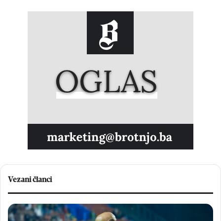
Vezani članci
B
D
r
o