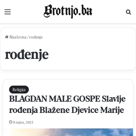
Izbornik
Pr
Naslovna
/
rođenje
rođenje
Religija
BLAGDAN MALE GOSPE Slavlje
rođenja Blažene Djevice Marije
8 rujna, 2025