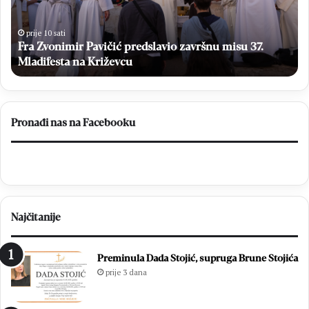
o
ć
n
e
i
s
prije 10 sati
Fra Zvonimir Pavičić predslavio završnu misu 37.
m
e
i
Mladifesta na Križevcu
g
r
l
P
a
a
s
v
a
Pronađi nas na Facebooku
i
t
č
i
i
n
ć
a
p
O
r
p
Najčitanije
e
ć
d
i
s
m
Preminula Dada Stojić, supruga Brune Stojića
l
i
prije 3 dana
a
z
v
b
i
o