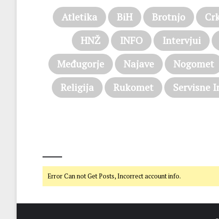
Atletika
BiH
Brotnjo
Cr
HNŽ
INFO
Intervjui
Međugorje
Najave
Nogomet
Religija
Rukomet
Servisne I
@on Twitter
Error Can not Get Posts, Incorrect account info.