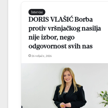
Intervjui
DORIS VLAŠIĆ Borba
protiv vršnjačkog nasilja
nije izbor, nego
odgovornost svih nas
H
26 veljače, 2026
N
K
B
r
o
t
prije 16 sati
n
HNK Brotnjo i H
j
Kupa NS HNŽ na
o
i