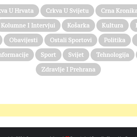
kva U Hrvata
Crkva U Svijetu
Crna Kronik
Kolumne I Intervjui
Košarka
Kultura
Obavijesti
Ostali Sportovi
Politika
nformacije
Sport
Svijet
Tehnologija
Zdravlje I Prehrana