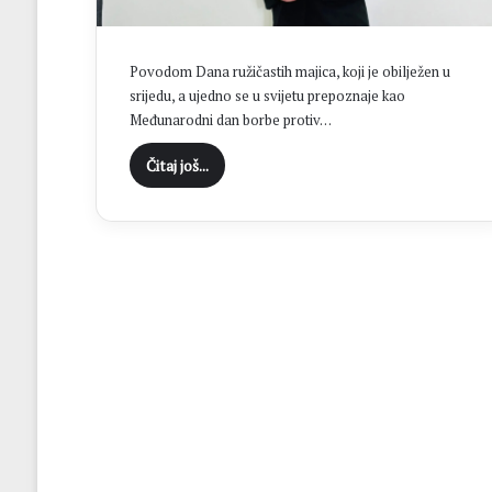
H
N
K
Povodom Dana ružičastih majica, koji je obilježen u
S
srijedu, a ujedno se u svijetu prepoznaje kao
t
Međunarodni dan borbe protiv…
o
l
Čitaj još...
a
c
u
f
i
n
a
l
u
K
u
p
a
N