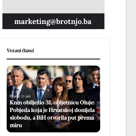
Vezani članci
K
B
n
e
i
s
n
p
o
l
prije 11 sati
b
a
Knin obilježio 31. obljetnicu Oluje:
prije 12 sati
i
t
Pobjeda koja je Hrvatskoj donijela
Besplatni ma
l
n
slobodu, a BiH otvorila put prema
Online prijav
j
i
miru
kolovoza
e
m
ž
a