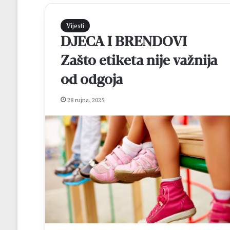
Vijesti
DJECA I BRENDOVI
Zašto etiketa nije važnija
od odgoja
28 rujna, 2025
K
r
e
h
i
n
prije 1 dan
G
Krehin Gradac i
r
izborili finale 
a
Čitluk – Brotnjo
d
a