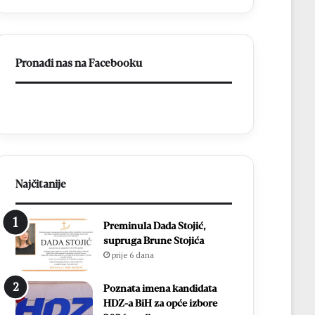
s
v
d
l
v
a
i
d
Pronađi nas na Facebooku
j
a
e
o
p
N
o
e
b
r
j
e
e
t
d
v
e
u
Najčitanije
:
i
E
n
Preminula Dada Stojić,
m
a
supruga Brune Stojića
i
s
prije 6 dana
l
t
i
a
e
v
Poznata imena kandidata
S
i
HDZ-a BiH za opće izbore