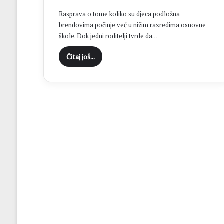
c
Rasprava o tome koliko su djeca podložna
i
brendovima počinje već u nižim razredima osnovne
D
škole. Dok jedni roditelji tvrde da…
o
n
Čitaj još...
j
i
H
a
m
z
i
ć
i
i
z
b
o
r
i
l