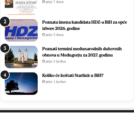
prije 7 dana
i
o
m
v
p
p
Poznata imena kandidata HDZ-a BiH za opće
o
r
izbore 2026. godine
g
v
prije 3 dana
o
a
t
k
k
a
Poznati termini međunarodnih duhovnih
o
M
obnova u Međugorju za 2027. godinu
m
N
prije 2 tjedna
p
L
o
M
Koliko će koštati Starlink u BiH?
t
Z
prije 1 tjedan
v
o
r
p
d
ć
i
i
o
n
p
e
o
Č
PROČITAJTE JOŠ…
b
i