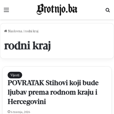
Izbornik
Pr
Naslovna
/
rodni kraj
rodni kraj
Vijesti
POVRATAK Stihovi koji bude
ljubav prema rodnom kraju i
Hercegovini
6 travnja, 2026