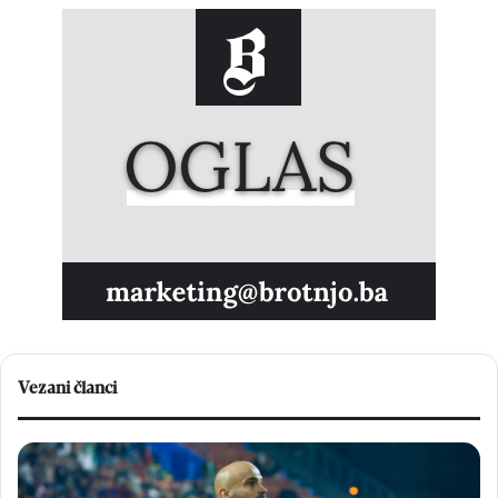
Vezani članci
B
D
r
o