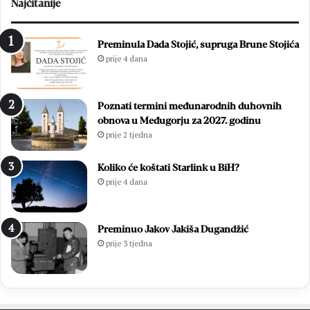
Najčitanije
a
k
n
i
d
T
Preminula Dada Stojić, supruga Brune Stojića
ž
e
prije 4 dana
i
a
ć
t
:
a
Poznati termini međunarodnih duhovnih
H
r
obnova u Međugorju za 2027. godinu
r
F
prije 2 tjedna
v
e
a
s
t
t
Koliko će koštati Starlink u BiH?
s
r
prije 4 dana
k
a
a
s
n
t
Preminuo Jakov Jakiša Dugandžić
a
e
prije 3 tjedna
k
i
o
z
n
g
d
o