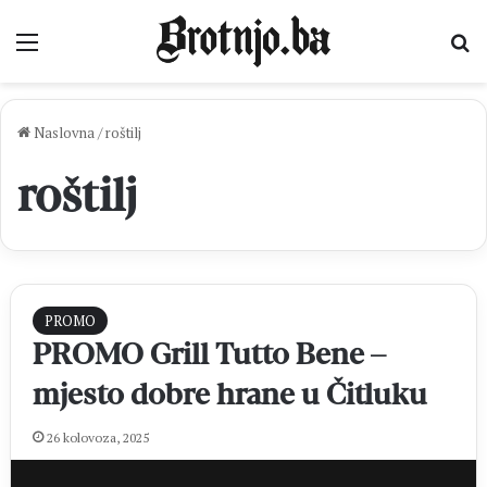
Izbornik
Pr
Naslovna
/
roštilj
roštilj
PROMO
PROMO Grill Tutto Bene –
mjesto dobre hrane u Čitluku
26 kolovoza, 2025