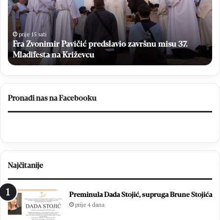
v
o
o
ć
n
e
i
s
prije 15 sati
Fra Zvonimir Pavičić predslavio završnu misu 37.
m
e
i
Mladifesta na Križevcu
g
r
l
P
a
a
s
v
a
Pronađi nas na Facebooku
i
t
č
i
i
n
ć
a
p
O
r
p
Najčitanije
e
ć
d
i
s
m
Preminula Dada Stojić, supruga Brune Stojića
l
i
prije 4 dana
a
z
v
b