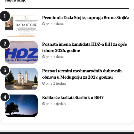
n
z
a
o
s
v
Preminula Dada Stojić, supruga Brune Stojića
l
i
prije 7 dana
o
ć
v
G
p
a
Poznata imena kandidata HDZ-a BiH za opće
r
j
izbore 2026. godine
v
s
prije 3 dana
a
a
k
o
a
p
Poznati termini međunarodnih duhovnih
M
r
obnova u Međugorju za 2027. godinu
N
o
prije 2 tjedna
L
s
M
t
Koliko će koštati Starlink u BiH?
Z
i
prije 1 tjedan
o
o
p
s
ć
e
i
o
n
d