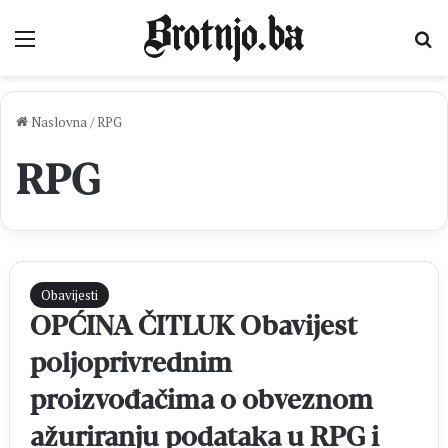
Izbornik
Pr
Naslovna
/
RPG
RPG
Obavijesti
OPĆINA ČITLUK Obavijest
poljoprivrednim
proizvođačima o obveznom
ažuriranju podataka u RPG i