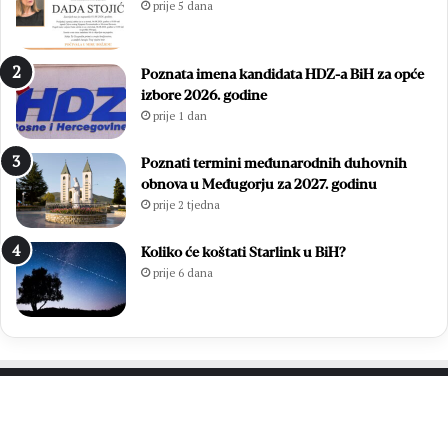
prije 5 dana
j
o
i
:
r
Z
Poznata imena kandidata HDZ-a BiH za opće
a
v
izbore 2026. godine
l
o
prije 1 dan
a
n
u
i
v
m
Poznati termini međunarodnih duhovnih
e
i
obnova u Međugorju za 2027. godinu
l
r
prije 2 tjedna
i
Ć
k
a
Koliko će koštati Starlink u BiH?
o
v
prije 6 dana
j
a
p
r
o
p
b
o
j
n
e
o
d
v
PROČITAJTE JOŠ…
i
n