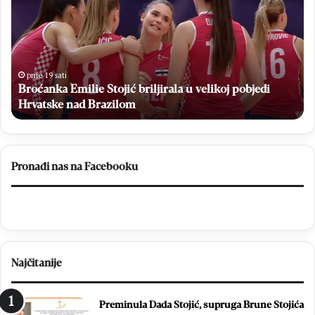
o
l
ć
i
a
k
n
i
k
p
a
o
prije 19 sati
Z
Broćanka Emilie Stojić briljirala u velikoj pobjedi
E
v
m
Hrvatske nad Brazilom
r
i
a
l
t
i
a
e
k
Pronađi nas na Facebooku
S
u
t
M
o
N
j
K
i
B
ć
r
Najčitanije
b
o
r
t
i
n
Preminula Dada Stojić, supruga Brune Stojića
l
j