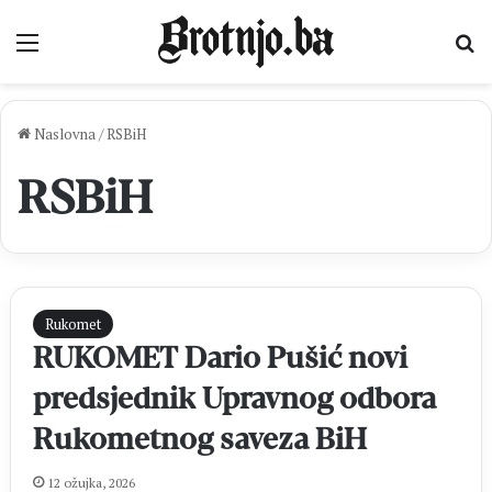
Izbornik
Pr
Naslovna
/
RSBiH
RSBiH
Rukomet
RUKOMET Dario Pušić novi
predsjednik Upravnog odbora
Rukometnog saveza BiH
12 ožujka, 2026