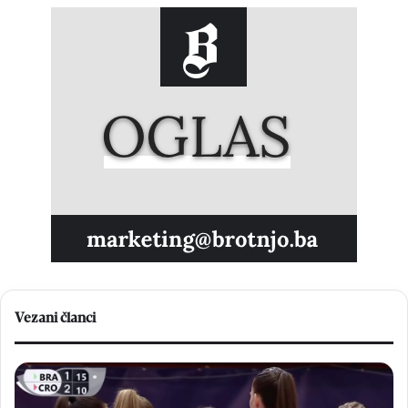
Vezani članci
B
V
r
e