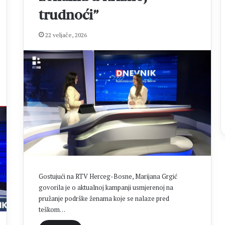
m
B
trudnoći”
i
l
22 veljače, 2026
i
ć
a
g
r
o
b
l
j
u
u
C
r
Gostujući na RTV Herceg-Bosne, Marijana Grgić
n
govorila je o aktualnoj kampanji usmjerenoj na
o
pružanje podrške ženama koje se nalaze pred
m
teškom…
V
r