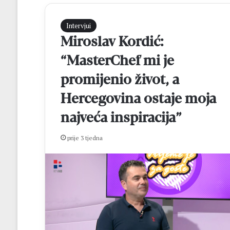
Intervjui
Miroslav Kordić:
“MasterChef mi je
promijenio život, a
Hercegovina ostaje moja
najveća inspiracija”
K
r
e
prije 3 tjedna
h
i
n
prije 1 dan
G
Krehin Gradac i
r
izborili finale 
a
Čitluk – Brotnjo
d
a