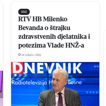
HNŽ
RTV HB Milenko
Bevanda o štrajku
zdravstvenih djelatnika i
potezima Vlade HNŽ-a
B
24 veljače, 2026
l
a
g
o
s
prije 2 sata
l
 Donji Hamzići
Blagoslovljena kapelica na
o
MNL MZ općine
zavjetnom Bilića groblju u Crnom
v
 2026.
Vrhu
l
j