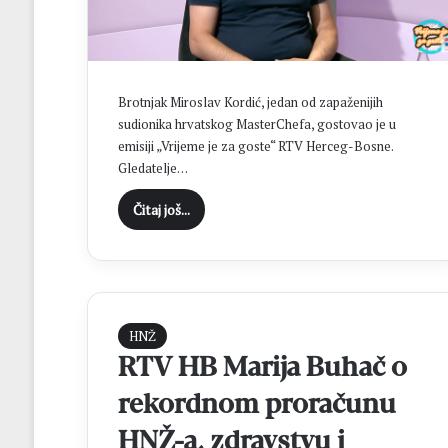
c
i
D
o
n
Brotnjak Miroslav Kordić, jedan od zapaženijih
j
sudionika hrvatskog MasterChefa, gostovao je u
i
emisiji „Vrijeme je za goste“ RTV Herceg-Bosne.
H
Gledatelje…
a
m
Čitaj još...
z
i
ć
i
i
z
HNŽ
b
RTV HB Marija Buhač o
o
r
rekordnom proračunu
i
l
HNŽ-a, zdravstvu i