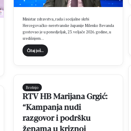
e
n
a
Ministar zdravstva, rada i socijalne skrbi
k
Hercegovačko-neretvanske županije Milenko Bevanda
a
gostovao je u ponedjeljak, 23. veljače 2026. godine, u
p
središnjem…
e
l
Čitaj još...
i
c
a
n
a
z
Brotnjo
a
v
RTV HB Marijana Grgić:
j
“Kampanja nudi
e
t
razgovor i podršku
n
o
ženama u kriznoj