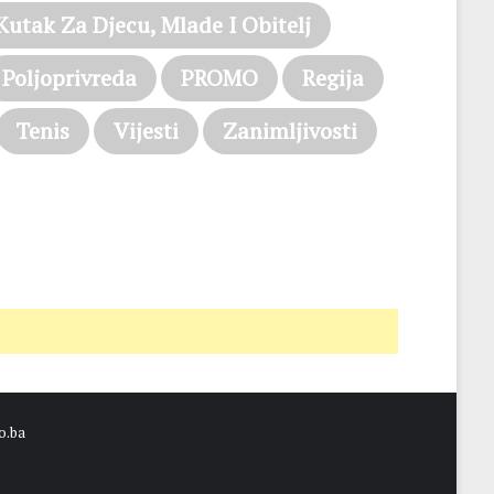
Kutak Za Djecu, Mlade I Obitelj
Poljoprivreda
PROMO
Regija
Tenis
Vijesti
Zanimljivosti
o.ba