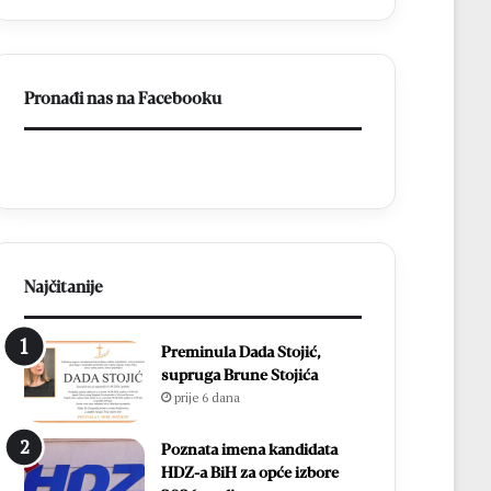
s
v
d
l
v
a
i
d
Pronađi nas na Facebooku
j
a
e
o
p
N
o
e
b
r
j
e
e
t
d
v
e
u
Najčitanije
:
i
E
n
Preminula Dada Stojić,
m
a
supruga Brune Stojića
i
s
prije 6 dana
l
t
i
a
e
v
Poznata imena kandidata
S
i
HDZ-a BiH za opće izbore