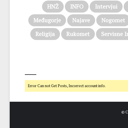
HNŽ
INFO
Intervjui
Međugorje
Najave
Nogomet
Religija
Rukomet
Servisne I
@on Twitter
Error Can not Get Posts, Incorrect account info.
© C