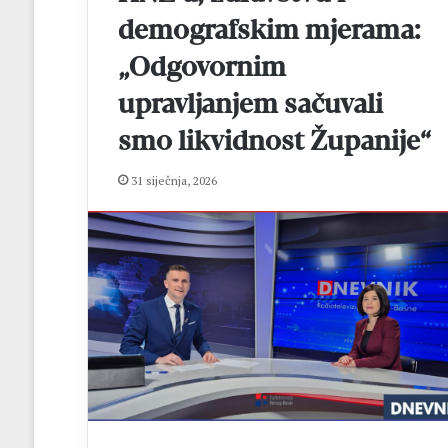
i
f
demografskim mjerama:
i
„Odgovornim
n
a
upravljanjem sačuvali
l
e
smo likvidnost Županije“
M
N
31 siječnja, 2026
L
M
Z
o
p
ć
i
n
e
Č
i
t
l