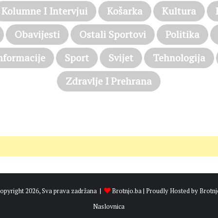
Kolumne I Intervjui
Košarka
Kultura
Obavijesti
Ostali Sportovi
Politika
nformacije
Sport
Svijet
Tehnologija
Zdravlje I Prehrana
opyright 2026, Sva prava zadržana |
Brotnjo.ba
| Proudly Hosted by
Brotnj
Naslovnica