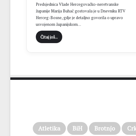
Predsjednica Vlade Hercegovačko-neretvanske
u
županije Marija Buhač gostovala je u Dnevniku RTV
k
–
Herceg-Bosne, gdje je detaljno govorila o upravo
B
usvojenom županijskom…
r
o
Čitaj još...
t
n
j
o
2
0
2
6
.
Atletika
BiH
Brotnjo
Cr