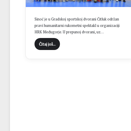
j
u
b
Sinoć je u Gradskoj sportskoj dvorani Čitluk održan
i
pravi humanitarni rukometni spektakl u organizaciji
c
HRK Međugorje. U prepunoj dvorani, uz…
e
D
Čitaj još...
u
g
a
n
d
ž
i
ć
:
H
r
v
a
t