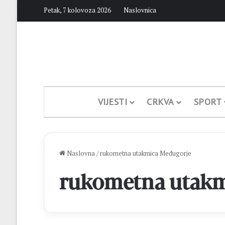
Petak, 7 kolovoza 2026
Naslovnica
VIJESTI
CRKVA
SPORT
Naslovna
/
rukometna utakmica Međugorje
rukometna utakm