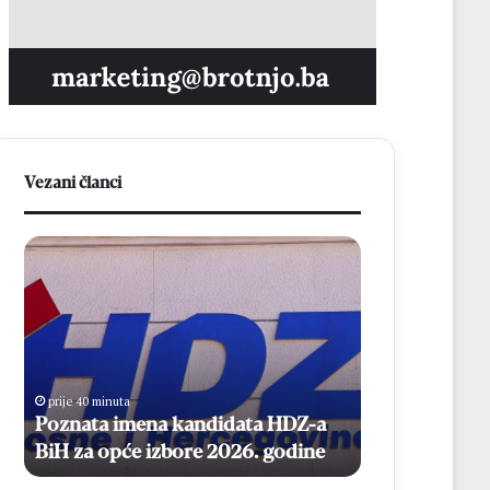
Vezani članci
P
V
o
e
z
č
n
e
a
r
t
a
a
s
prije 40 minuta
prije 2 sata
i
p
Poznata imena kandidata HDZ-a
Večeras polu
m
o
BiH za opće izbore 2026. godine
Čitluk – Bro
e
l
n
u