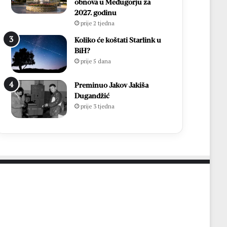
p
u
obnova u Međugorju za
ć
k
2027. godinu
e
–
prije 2 tjedna
i
B
Koliko će koštati Starlink u
z
r
BiH?
b
o
prije 5 dana
o
t
r
n
e
Preminuo Jakov Jakiša
j
2
Dugandžić
o
0
prije 3 tjedna
2
2
0
6
2
.
6
g
.
o
d
i
n
e