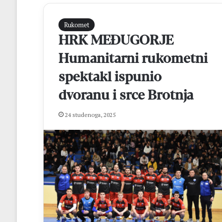
Rukomet
HRK MEĐUGORJE
Humanitarni rukometni
spektakl ispunio
dvoranu i srce Brotnja
S
24 studenoga, 2025
j
a
j
a
n
prije 4 sata
d
Sjajan debi Ljub
e
Hrvatska nakon 
b
Brazil
i
L