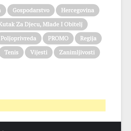
a
Gospodarstvo
Hercegovina
Kutak Za Djecu, Mlade I Obitelj
Poljoprivreda
PROMO
Regija
Tenis
Vijesti
Zanimljivosti