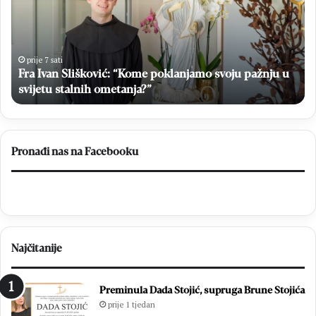
I
t
v
n
a
i
n
č
S
k
prije 7 sati
Fra Ivan Slišković: “Kome poklanjamo svoju pažnju u
l
e
i
svijetu stalnih ometanja?”
n
š
o
k
t
o
e
v
d
Pronađi nas na Facebooku
i
o
ć
b
:
r
“
o
K
t
o
e
Najčitanije
m
2
e
0
p
2
Preminula Dada Stojić, supruga Brune Stojića
o
6
prije 1 tjedan
k
: