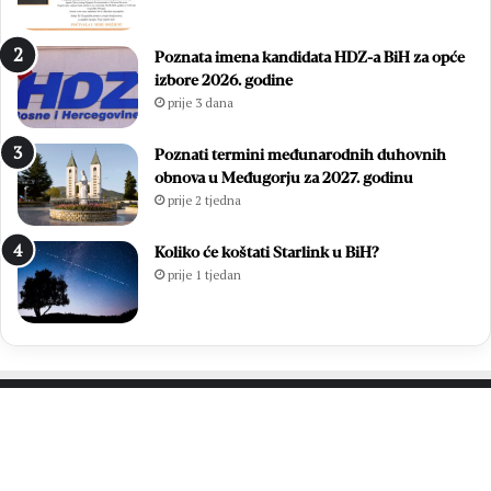
l
M
a
a
Poznata imena kandidata HDZ-a BiH za opće
n
t
izbore 2026. godine
j
e
prije 3 dana
a
B
m
u
o
l
Poznati termini međunarodnih duhovnih
s
i
obnova u Međugorju za 2027. godinu
v
ć
prije 2 tjedna
o
p
j
o
Koliko će koštati Starlink u BiH?
u
n
prije 1 tjedan
p
o
a
v
ž
n
n
o
j
o
u
k
u
u
PROČITAJTE JOŠ…
s
p
v
l