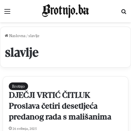
Izbornik
Pr
Naslovna
/
slavlje
slavlje
Brotnjo
DJEČJI VRTIĆ ČITLUK
Proslava četiri desetljeća
predanog rada s mališanima
26 svibnja, 2025