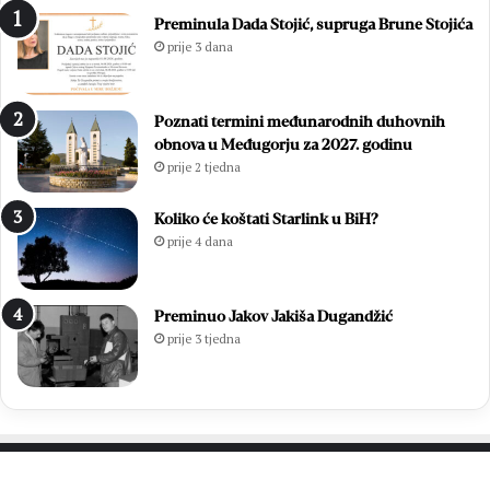
s
m
Preminula Dada Stojić, supruga Brune Stojića
l
i
prije 3 dana
a
z
v
b
i
o
Poznati termini međunarodnih duhovnih
o
r
obnova u Međugorju za 2027. godinu
z
i
prije 2 tjedna
a
m
v
a
r
2
Koliko će koštati Starlink u BiH?
š
0
prije 4 dana
n
2
u
6
m
.
Preminuo Jakov Jakiša Dugandžić
i
:
prije 3 tjedna
s
O
u
t
3
i
7
s
.
a
M
k