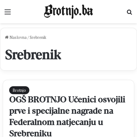
Izbornik
Pr
Naslovna
/
Srebrenik
Srebrenik
Brotnjo
OGŠ BROTNJO Učenici osvojili
prve i specijalne nagrade na
Federalnom natjecanju u
Srebreniku