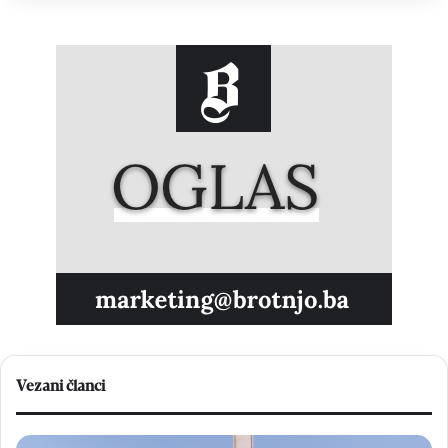
Vezani članci
F
O