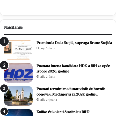
l
n
a
j
v
i
l
H
j
a
Najčitanije
e
m
n
z
1
i
Preminula Dada Stojić, supruga Brune Stojića
8
ć
prije 5 dana
.
i
D
i
a
z
Poznata imena kandidata HDZ-a BiH za opće
n
b
izbore 2026. godine
B
o
prije 2 dana
l
r
i
i
z
l
Poznati termini međunarodnih duhovnih
a
i
obnova u Međugorju za 2027. godinu
n
f
prije 2 tjedna
a
i
c
n
Koliko će koštati Starlink u BiH?
a
a