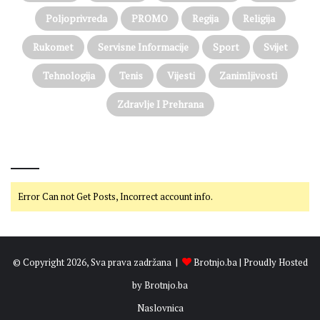
r
Poljoprivreda
PROMO
Regija
Religija
o
t
Rukomet
Servisne Informacije
Sport
Svijet
n
j
Tehnologija
Tenis
Vijesti
Zanimljivosti
o
2
Zdravlje I Prehrana
0
2
6
@on Twitter
.
Error Can not Get Posts, Incorrect account info.
© Copyright 2026, Sva prava zadržana |
Brotnjo.ba
| Proudly Hosted
by
Brotnjo.ba
Naslovnica