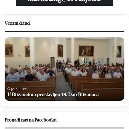
Vezani članci
U
K
B
r
l
e
i
h
z
i
a
n
n
G
c
r
i
a
prije 11 sati
m
U Blizancima proslavljen 18. Dan Blizanaca
d
a
a
p
c
r
i
o
D
Pronađi nas na Facebooku
s
o