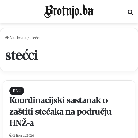
Izbornik
Pr
Naslovna
/
stećci
stećci
HNŽ
Koordinacijski sastanak o
zaštiti stećaka na području
HNŽ-a
2 lipnja, 2026