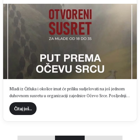
Mladi iz Čitluka i okolice imat će priliku sudjelovati na još jednom
duhovnom susretu u organizaciji zajednice Očevo Srce. Posljednji…
Čitaj još...