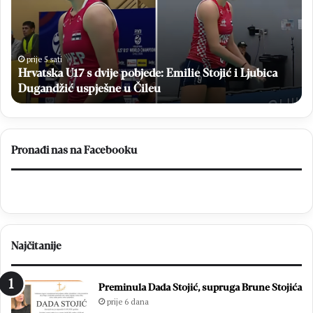
a
B
t
r
s
o
k
t
a
n
prije 5 sati
Hrvatska U17 s dvije pobjede: Emilie Stojić i Ljubica
U
j
1
Dugandžić uspješne u Čileu
o
7
s
s
v
d
l
v
a
Pronađi nas na Facebooku
i
d
j
a
e
o
p
N
o
e
b
r
Najčitanije
j
e
e
t
d
v
Preminula Dada Stojić, supruga Brune Stojića
e
u
prije 6 dana
:
i