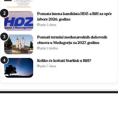
E
n
m
a
Poznata imena kandidata HDZ-a BiH za opće
i
s
izbore 2026. godine
l
t
prije 2 dana
i
a
e
v
S
i
Poznati termini međunarodnih duhovnih
t
o
obnova u Međugorju za 2027. godinu
o
p
prije 2 tjedna
j
o
i
b
Koliko će koštati Starlink u BiH?
ć
j
prije 7 dana
i
e
L
d
j
n
u
i
b
č
i
k
c
i
PROČITAJTE JOŠ…
a
n
D
i