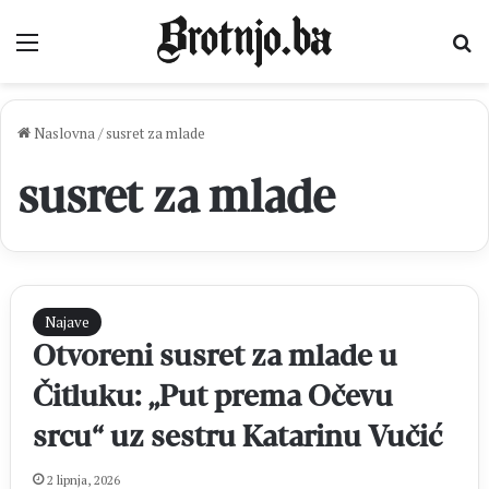
Izbornik
Pr
Naslovna
/
susret za mlade
susret za mlade
Najave
Otvoreni susret za mlade u
Čitluku: „Put prema Očevu
srcu“ uz sestru Katarinu Vučić
2 lipnja, 2026