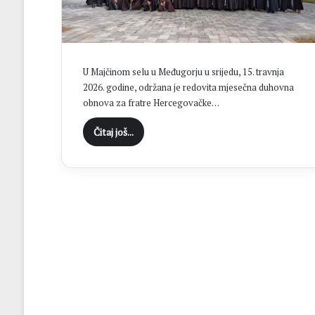
i
o
3
1
.
U Majčinom selu u Međugorju u srijedu, 15. travnja
o
2026. godine, održana je redovita mjesečna duhovna
b
obnova za fratre Hercegovačke…
l
j
Čitaj još...
e
t
n
i
c
u
O
l
u
j
e
: