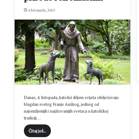
d
j
4 listopada, 2025
e
c
a
i
z
U
g
a
n
d
e
z
a
Danas, 4. listopada, katolici diljem svijeta obilježavaju
p
blagdan svetog Franje Asiškog, jednog od
j
najomiljenijih i najštovanijih svetaca u katoličkoj
e
v
tradiciji.…
a
Čitaj još...
l
a