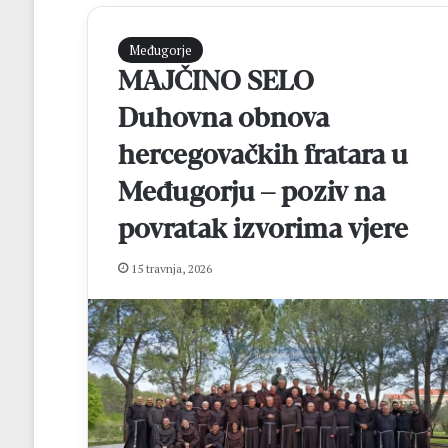
Međugorje
MAJČINO SELO
Duhovna obnova
hercegovačkih fratara u
Međugorju – poziv na
povratak izvorima vjere
K
n
i
15 travnja, 2026
n
o
prije 2 dana
b
Knin obilježio 31
i
Pobjeda koja je 
l
slobodu, a BiH o
j
miru
e
ž