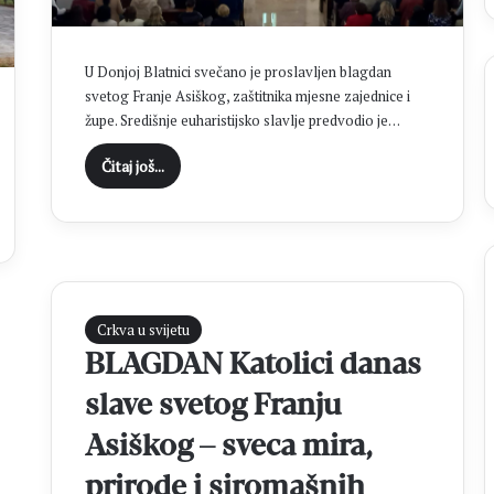
o
v
a
U Donjoj Blatnici svečano je proslavljen blagdan
o
svetog Franje Asiškog, zaštitnika mjesne zajednice i
h
župe. Središnje euharistijsko slavlje predvodio je…
r
v
Čitaj još...
a
t
s
k
e
d
r
Crkva u svijetu
e
s
BLAGDAN Katolici danas
o
slave svetog Franju
v
e
Asiškog – sveca mira,
,
a
prirode i siromašnih