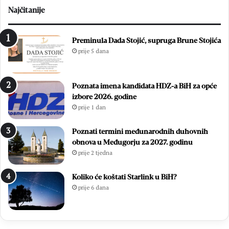
j
a
Najčitanije
e
m
n
z
1
i
Preminula Dada Stojić, supruga Brune Stojića
8
ć
prije 5 dana
.
i
D
i
a
z
Poznata imena kandidata HDZ-a BiH za opće
n
b
izbore 2026. godine
B
o
prije 1 dan
l
r
i
i
z
l
Poznati termini međunarodnih duhovnih
a
i
obnova u Međugorju za 2027. godinu
n
f
prije 2 tjedna
a
i
c
n
Koliko će koštati Starlink u BiH?
a
a
prije 6 dana
l
e
M
N