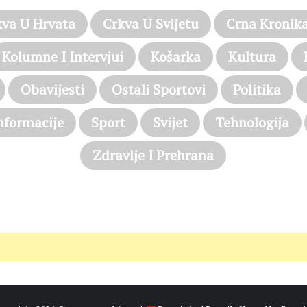
kva U Hrvata
Crkva U Svijetu
Crna Kronik
Kolumne I Intervjui
Košarka
Kultura
Obavijesti
Ostali Sportovi
Politika
nformacije
Sport
Svijet
Tehnologija
Zdravlje I Prehrana