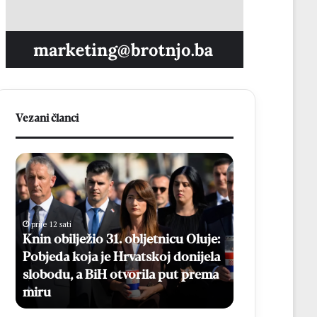
Vezani članci
K
B
n
e
i
s
n
p
o
l
prije 12 sati
b
a
Knin obilježio 31. obljetnicu Oluje:
prije 14 sati
i
t
Pobjeda koja je Hrvatskoj donijela
Besplatni ma
l
n
slobodu, a BiH otvorila put prema
Online prijav
j
i
miru
kolovoza
e
m
ž
a