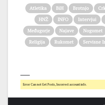
Atletika
BiH
Brotnjo
Cr
HNŽ
INFO
Intervjui
Međugorje
Najave
Nogomet
Religija
Rukomet
Servisne I
@on Twitter
Error Can not Get Posts, Incorrect account info.