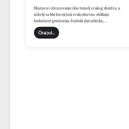
H
Nastava i obrazovanje čine temelj svakog društva, a
N
učitelji su tihi heroji koji svakodnevno oblikuju
K
budućnost generacija. Svjetski dan učitelja,…
S
t
Čitaj još...
o
l
a
c
u
f
i
n
a
l
u
K
u
p
a
N