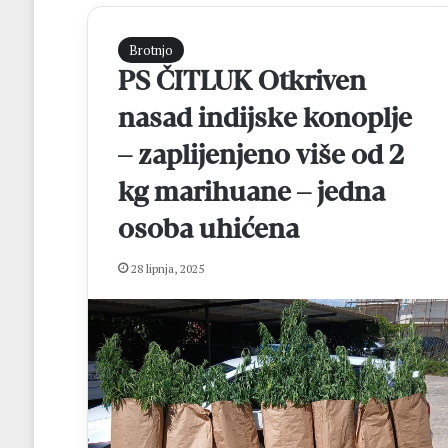
Brotnjo
PS ČITLUK Otkriven
nasad indijske konoplje
– zaplijenjeno više od 2
kg marihuane – jedna
osoba uhićena
K
n
i
28 lipnja, 2025
n
o
prije 1 dan
b
Knin obilježio 31
i
Pobjeda koja je 
l
slobodu, a BiH o
j
miru
e
ž