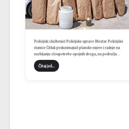
i
o
3
1
.
o
b
Policijski službenici Policijske uprave Mostar Policijske
l
stanice Čitluk poduzimajući planske mjere i radnje na
j
suzbijanju zloupotrebe opojnih droga, na području…
e
t
Čitaj još...
n
i
c
u
O
l
u
j
e
: