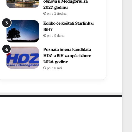
i
h
obnova u Međugorju za
r
,
2027. godinu
Ć
v
prije 2 tjedna
a
i
Koliko će koštati Starlink u
v
š
BiH?
a
e
prije 5 dana
r
o
p
d
o
Poznata imena kandidata
7
n
HDZ-a BiH za opće izbore
0
o
2026. godine
0
v
prije 8 sati
s
n
v
o
e
u
ć
p
e
o
n
z
i
n
k
a
a
t
i
o
1