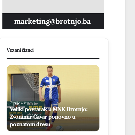
Vezani članci
V
N
e
a
l
3
i
7
k
.
i
M
prije 4 sata
prije 4 sata
p
l
Veliki povratak u MNK Brotnjo:
Na 37. Mladif
o
a
Zvonimir Ćavar ponovno u
mladih, više 
v
d
poznatom dresu
biskupa
r
i
a
f