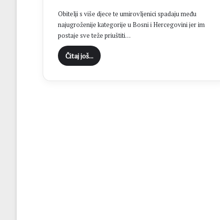
“
Obitelji s više djece te umirovljenici spadaju među
C
najugroženije kategorije u Bosni i Hercegovini jer im
i
postaje sve teže priuštiti…
l
j
Čitaj još...
B
r
o
t
n
j
a
j
e
o
s
v
a
j
a
n