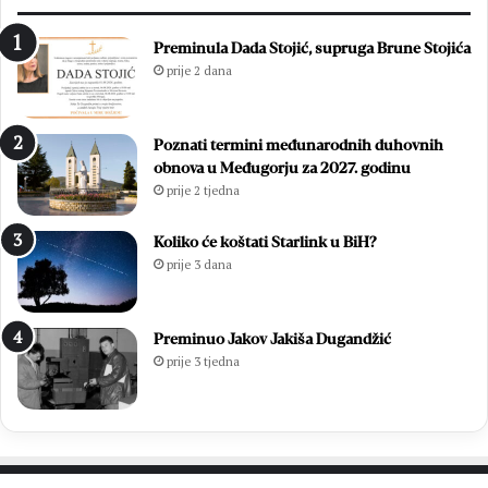
t
r
n
e
Preminula Dada Stojić, supruga Brune Stojića
i
g
prije 2 dana
c
l
u
e
O
d
Poznati termini međunarodnih duhovnih
l
i
obnova u Međugorju za 2027. godinu
u
:
prije 2 tjedna
j
O
e
n
:
l
Koliko će koštati Starlink u BiH?
P
i
prije 3 dana
o
n
b
e
j
p
Preminuo Jakov Jakiša Dugandžić
e
r
prije 3 tjedna
d
i
a
j
k
a
o
v
j
e