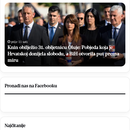
K
B
n
e
i
s
n
p
o
l
b
a
i
t
prije 11 sati
Knin obilježio 31. obljetnicu Oluje: Pobjeda koja je
l
n
Hrvatskoj donijela slobodu, a BiH otvorila put prema
j
i
e
miru
m
ž
a
i
m
o
o
3
g
Pronađi nas na Facebooku
1
r
.
a
o
f
b
s
l
k
j
i
Najčitanije
e
p