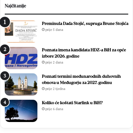
j
a
Najčitanije
e
m
n
z
1
i
Preminula Dada Stojić, supruga Brune Stojića
8
ć
prije 5 dana
.
i
D
i
a
z
Poznata imena kandidata HDZ-a BiH za opće
n
b
izbore 2026. godine
B
o
prije 2 dana
l
r
i
i
z
l
Poznati termini međunarodnih duhovnih
a
i
obnova u Međugorju za 2027. godinu
n
f
prije 2 tjedna
a
i
c
n
Koliko će koštati Starlink u BiH?
a
a
prije 6 dana
l
e
M
N