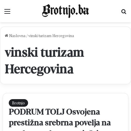
Izbornik
Pr
Naslovna
/
vinski turizam Hercegovina
vinski turizam
Hercegovina
Brotnjo
PODRUM TOLJ Osvojena
prestižna srebrna povelja na