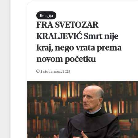
Religija
FRA SVETOZAR
KRALJEVIĆ Smrt nije
kraj, nego vrata prema
novom početku
M
1 studenoga, 2025
a
t
e
j
R
prije 8 sati
o
Matej Rozić: “Cil
z
osvajanje lige i 
i
FBiH
ć
: