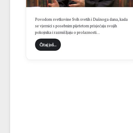
“
C
i
Povodom svetkovine Svih svetih i Dušnoga dana, kada
l
se vjernici s posebnim pijetetom prisjećaju svojih
j
pokojnika i razmišljaju o prolaznosti…
B
r
Čitaj još...
o
t
n
j
a
j
e
o
s
v
a
j
a
n