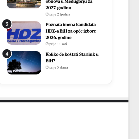
i
h
obnova u Međugorju za
r
,
2027. godinu
Ć
v
prije 2 tjedna
a
i
Poznata imena kandidata
v
š
HDZ-a BiH za opće izbore
a
e
2026. godine
r
o
prije 11 sati
p
d
o
7
Koliko će koštati Starlink u
n
0
BiH?
o
0
prije 5 dana
v
s
n
v
o
e
u
ć
p
e
o
n
z
i
n
k
a
a
t
i
o
1