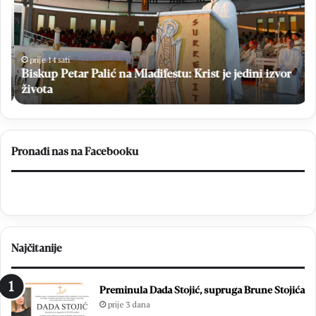
k
n
u
o
p
b
P
i
e
l
prije 14 sati
Biskup Petar Palić na Mladifestu: Krist je jedini izvor
t
j
a
života
e
r
ž
P
i
a
o
l
3
Pronađi nas na Facebooku
i
1
ć
.
n
o
a
b
M
l
l
j
Najčitanije
a
e
d
t
i
n
Preminula Dada Stojić, supruga Brune Stojića
f
i
prije 3 dana
e
c