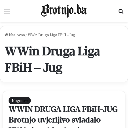
Izbornik
Pr
Naslovna
/
WWin Druga Liga FBiH – Jug
WWin Druga Liga
FBiH – Jug
Nogomet
WWIN DRUGA LIGA FBiH-JUG
Brotnjo uvjerljivo svladalo