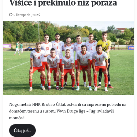
Višiće i prekinulo niz poraza
5 listopada, 2025
Nogometaši HNK Brotnjo Čitluk ostvarili su impresivnu pobjedu na
domaćem terenu u susretu Wwin Druge lige – Jug, svladavši
momčad…
Čitaj još...