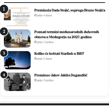
H
Z
D
o
Preminula Dada Stojić, supruga Brune Stojića
Z
p
prije 4 dana
-
ć
a
i
B
n
Poznati termini međunarodnih duhovnih
i
e
obnova u Međugorju za 2027. godinu
H
Č
prije 2 tjedna
z
i
a
t
o
l
Koliko će koštati Starlink u BiH?
p
u
prije 5 dana
ć
k
e
–
i
B
Preminuo Jakov Jakiša Dugandžić
z
r
prije 3 tjedna
b
o
o
t
r
n
e
j
2
o