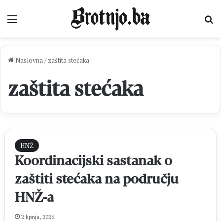
Izbornik
Pr
Naslovna
/
zaštita stećaka
zaštita stećaka
HNŽ
Koordinacijski sastanak o
zaštiti stećaka na području
HNŽ-a
2 lipnja, 2026