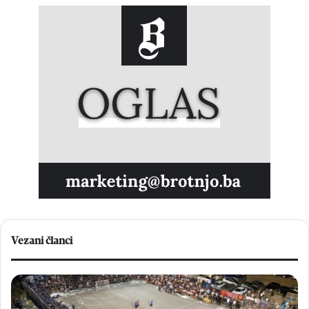
Vezani članci
V
H
e
e